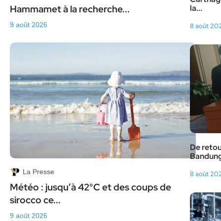
Hammamet à la recherche...
la...
9 août 2026
8 août 20
De retour
Bandung.
La Presse
8 août 20
Météo : jusqu’à 42°C et des coups de
sirocco ce...
9 août 2026