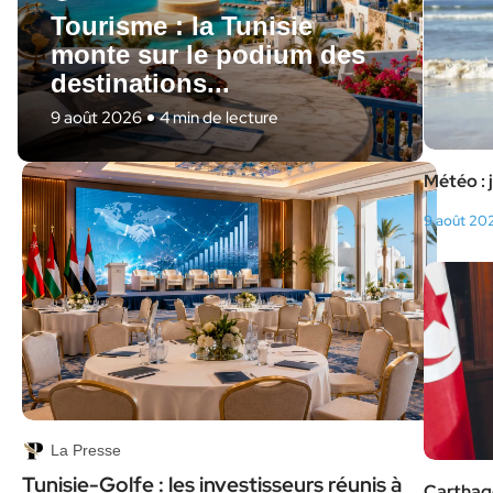
Tourisme : la Tunisie
monte sur le podium des
destinations...
9 août 2026
4 min de lecture
Météo : 
9 août 20
La Presse
Tunisie-Golfe : les investisseurs réunis à
Carthage