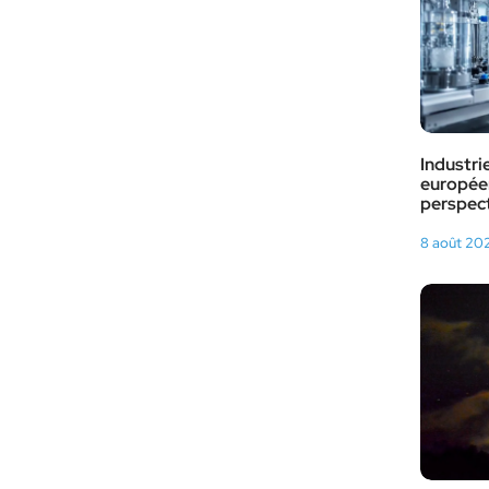
Industri
européen
perspect
8 août 20