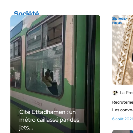
Société
Suivez-
nous
La Pre
Recrutemen
Les convoc
Cité Ettadhamen : un
métro caillassé par des
6 août 202
jets...