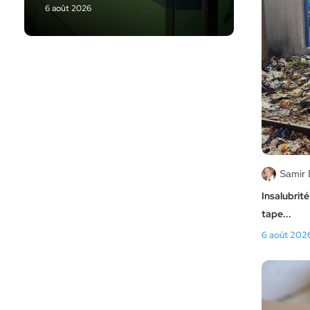
6 août 2026
Samir 
Insalubrité
tape...
6 août 202