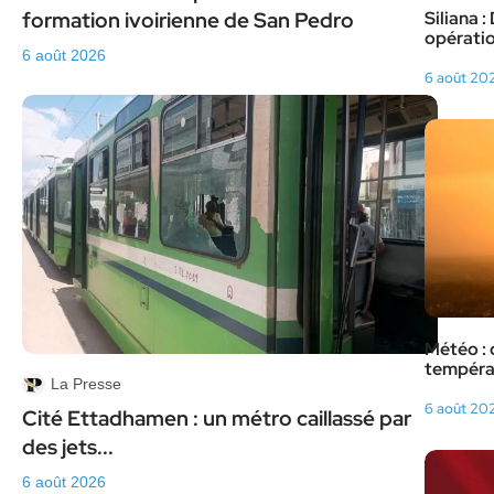
formation ivoirienne de San Pedro
Siliana :
opératio
6 août 2026
6 août 20
Météo : c
températ
La Presse
6 août 20
Cité Ettadhamen : un métro caillassé par
des jets...
6 août 2026