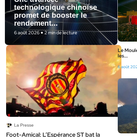
technologique chinoise
promet de booster le
rendement...
6 août 2026
2 min de lecture
Le Moule
les...
6 août 20
La Presse
Foot-Amical: L’Espérance ST bat la