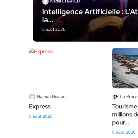
Nadia CHAHED
Intelligence Artificielle : L
la...
5 août 2026
Najoua Hizaoui
La Press
Express
Tourisme 
millions d
5 août 2026
pour...
5 août 2026