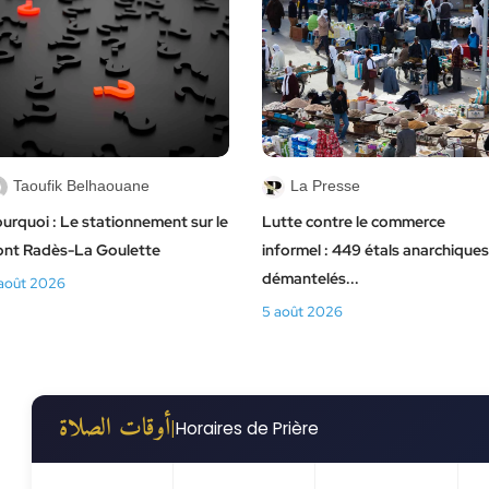
Taoufik Belhaouane
La Presse
urquoi : Le stationnement sur le
Lutte contre le commerce
ont Radès-La Goulette
informel : 449 étals anarchiques
démantelés...
août 2026
5 août 2026
أوقات الصلاة
|
Horaires de Prière