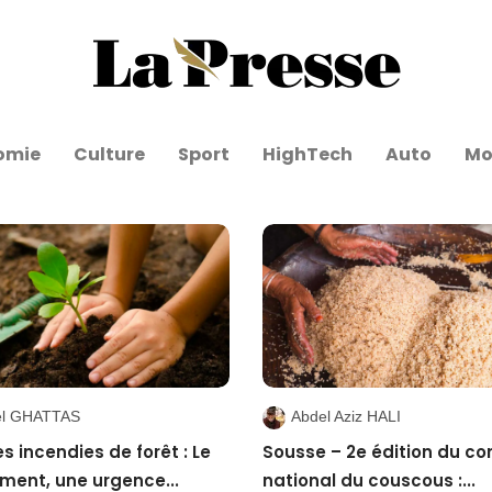
omie
Culture
Sport
HighTech
Auto
Mo
l GHATTAS
Abdel Aziz HALI
es incendies de forêt : Le
Sousse – 2e édition du co
ment, une urgence...
national du couscous :...