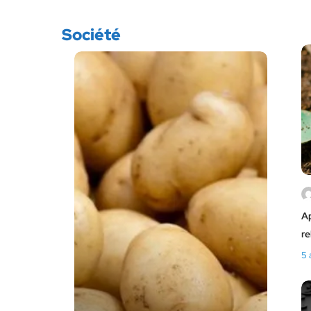
Société
Ap
re
5 