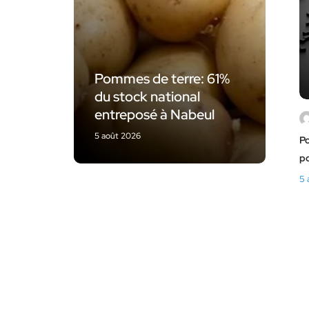
Pommes de terre: 61%
du stock national
entreposé à Nabeul
5 août 2026
Po
p
5 