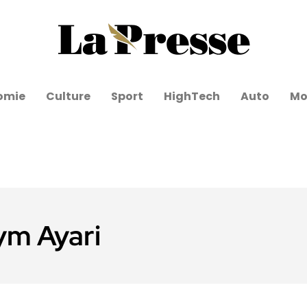
omie
Culture
Sport
HighTech
Auto
Mo
ym Ayari