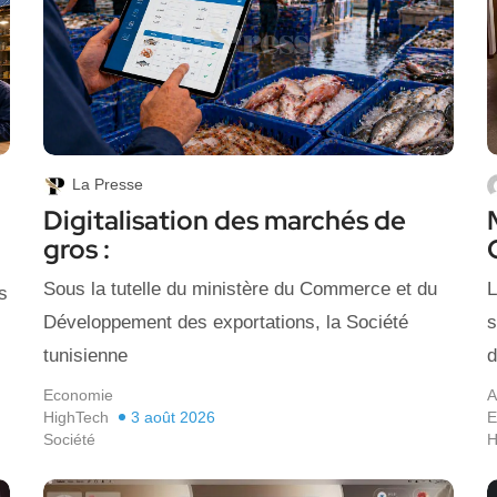
La Presse
Digitalisation des marchés de
gros :
Sous la tutelle du ministère du Commerce et du
L
s
Développement des exportations, la Société
s
tunisienne
d
Economie
A
HighTech
3 août 2026
E
Société
H