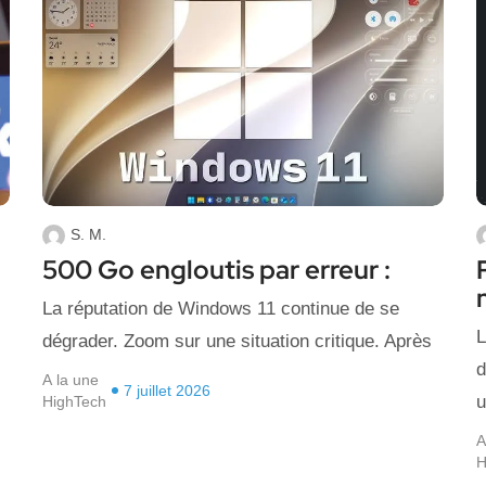
S. M.
500 Go engloutis par erreur :
La réputation de Windows 11 continue de se
L
dégrader. Zoom sur une situation critique. Après
d
A la une
7 juillet 2026
u
HighTech
A
H