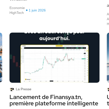
a
Economie
1 juin 2026
HighTech
A
A
H
La Presse
Lancement de Finansya.tn,
première plateforme intelligente