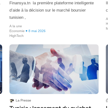
Finansya.tn la première plateforme intelligente
I
e
d’aide à la décision sur le marché boursier
c
tunisien ,
A
H
A la une
M
Economie
8 mai 2026
HighTech
La Presse