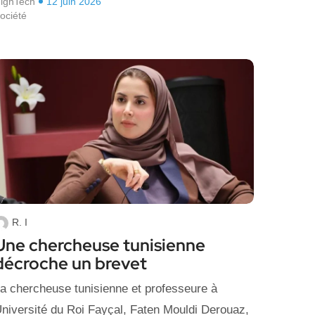
ighTech
12 juin 2026
ociété
R. I
Une chercheuse tunisienne
décroche un brevet
a chercheuse tunisienne et professeure à
niversité du Roi Fayçal, Faten Mouldi Derouaz,