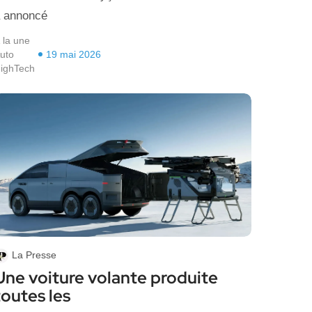
 annoncé
 la une
uto
19 mai 2026
ighTech
La Presse
Une voiture volante produite
toutes les