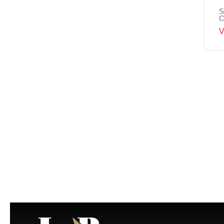
S
C
V