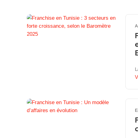
A
L
V
E