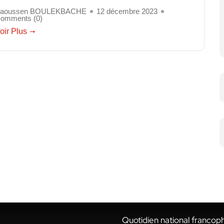
aoussen BOULEKBACHE
12 décembre 2023
omments (
0
)
oir Plus
Quotidien national francop