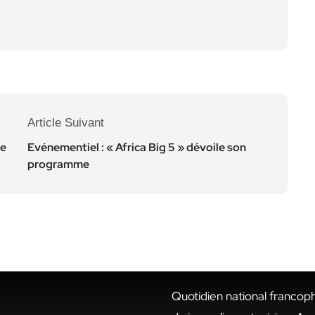
Article Suivant
ue
Evénementiel : « Africa Big 5 » dévoile son
programme
Quotidien national francop