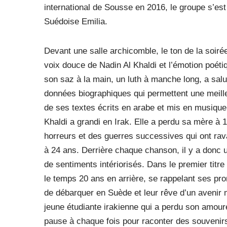
international de Sousse en 2016, le groupe s’est
Suédoise Emilia.
Devant une salle archicomble, le ton de la soiré
voix douce de Nadin Al Khaldi et l’émotion poéti
son saz à la main, un luth à manche long, a salu
données biographiques qui permettent une meill
de ses textes écrits en arabe et mis en musique
Khaldi a grandi en Irak. Elle a perdu sa mère à 
horreurs et des guerres successives qui ont rav
à 24 ans. Derrière chaque chanson, il y a donc un
de sentiments intériorisés. Dans le premier titr
le temps 20 ans en arrière, se rappelant ses pr
de débarquer en Suède et leur rêve d’un avenir me
jeune étudiante irakienne qui a perdu son amoure
pause à chaque fois pour raconter des souvenir