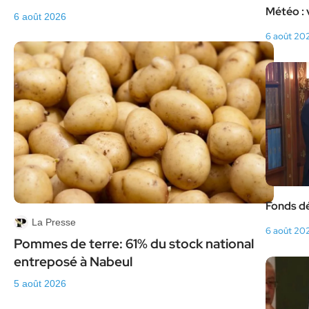
Météo : 
6 août 2026
6 août 20
Fonds dé
La Presse
6 août 20
Pommes de terre: 61% du stock national
entreposé à Nabeul
5 août 2026