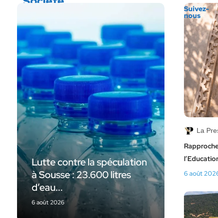
Société
Suivez-
nous
La Pre
Rapprochem
l’Education
Lutte contre la spéculation
à Sousse : 23.600 litres
6 août 202
d’eau...
6 août 2026