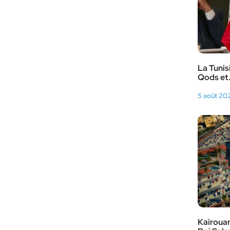
La Tunis
Qods et.
5 août 20
Kairouan