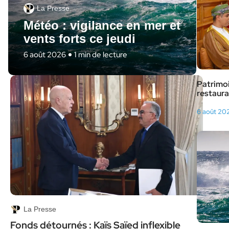
La Presse
Météo : vigilance en mer et
vents forts ce jeudi
6 août 2026
1 min de lecture
Patrimoi
restaura
6 août 20
La Presse
Fonds détournés : Kaïs Saïed inflexible