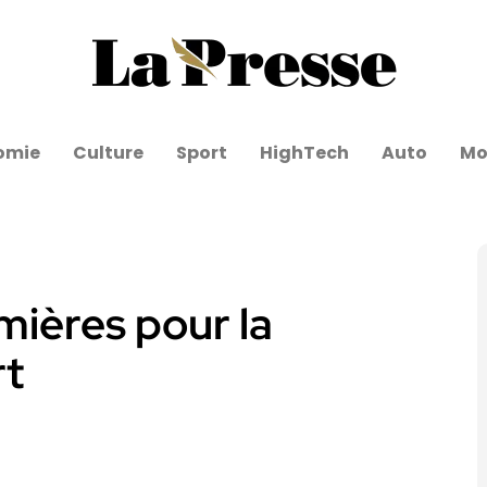
omie
Culture
Sport
HighTech
Auto
Mo
mières pour la
rt