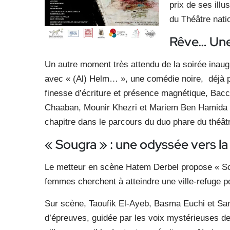
prix de ses ill
du Théâtre natio
Rêve… Une
Un autre moment très attendu de la soirée inaugu
avec « (Al) Helm… », une comédie noire, déjà pr
finesse d’écriture et présence magnétique, Ba
Chaaban, Mounir Khezri et Mariem Ben Hamida 
chapitre dans le parcours du duo phare du théâtr
« Sougra » : une odyssée vers la 
Le metteur en scène Hatem Derbel propose « So
femmes cherchent à atteindre une ville-refuge 
Sur scène, Taoufik El-Ayeb, Basma Euchi et San
d’épreuves, guidée par les voix mystérieuses de 