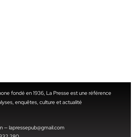
hone fondé en 1936, La Presse est une référence
alyses, enquêtes, culture et actualité
.tn — lapressepub@gmail.com
1 332 280