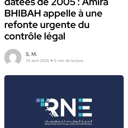
datées de 2005 : Amira
BHIBAH appelle à une
refonte urgente du
contrôle légal
S. M.
29 avril 2026
6 min de lecture