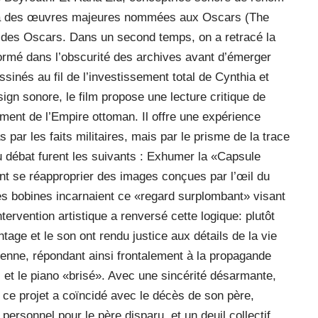
ré à des œuvres majeures nommées aux Oscars (The
des Oscars. Dans un second temps, on a retracé la
formé dans l’obscurité des archives avant d’émerger
inés au fil de l’investissement total de Cynthia et
ign sonore, le film propose une lecture critique de
rement de l’Empire ottoman. Il offre une expérience
s par les faits militaires, mais par le prisme de la trace
u débat furent les suivants : Exhumer la «Capsule
nt se réapproprier des images conçues par l’œil du
es bobines incarnaient ce «regard surplombant» visant
tervention artistique a renversé cette logique: plutôt
age et le son ont rendu justice aux détails de la vie
nienne, répondant ainsi frontalement à la propagande
 et le piano «brisé». Avec une sincérité désarmante,
ce projet a coïncidé avec le décès de son père,
 personnel pour le père disparu, et un deuil collectif