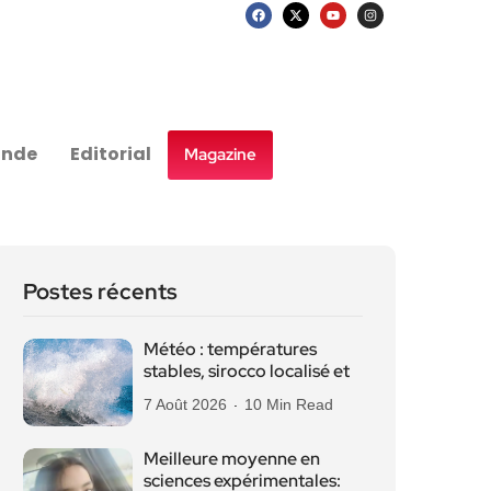
nde
Editorial
Magazine
Postes récents
Météo : températures
stables, sirocco localisé et
7 Août 2026
10 Min Read
Meilleure moyenne en
sciences expérimentales: