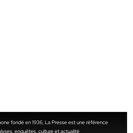
hone fondé en 1936, La Presse est une référence
alyses, enquêtes, culture et actualité