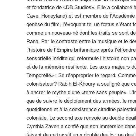
et fondatrice de «DB Studios». Elle a collabo
Cave, Honeyland) et est membre de l’Académie 
genèse du film, l’évoquant tel un fœtus s’étant 
comme un nouveau-né dont les traits se sont dess
Rana. Par le contraste entre la musique et le des
l’histoire de l’Empire britannique après l’effond
sensorielle inédite qui reformule l’histoire non pa
et de la mémoire résiliente. Les axes majeurs d
Temporelle» : Se réapproprier le regard. Comme
colonisateur? Rabih El-Khoury a souligné que c
à ancrer le mythe d’une «terre sans peuple». L’in
que de suivre le déploiement des armées, le mont
quotidienne et à la coexistence citadine palesti
coloniale. Le second axe renvoie au double deuil
Cynthia Zaven a confié que son immersion dans 
faisant de ce travail un « double deuil» : un deuil