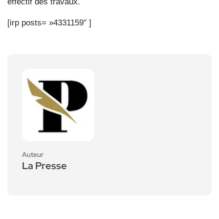
effectif des travaux.
[irp posts= »4331159″ ]
Auteur
La Presse