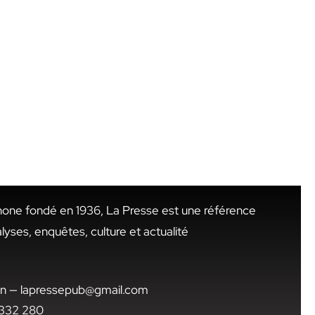
hone fondé en 1936, La Presse est une référence
alyses, enquêtes, culture et actualité
.tn — lapressepub@gmail.com
1 332 280