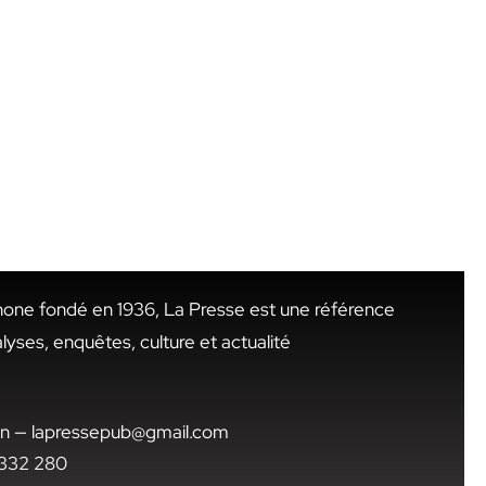
hone fondé en 1936, La Presse est une référence
alyses, enquêtes, culture et actualité
.tn — lapressepub@gmail.com
1 332 280