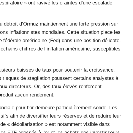
spiratoire » ont ravivé les craintes d’une escalade
 détroit d’Ormuz maintiennent une forte pression sur
ions inflationnistes mondiales. Cette situation place les
e fédérale américaine (Fed) dans une position délicate.
ochains chiffres de l’inflation américaine, susceptibles
sieurs baisses de taux pour soutenir la croissance.
s risques de stagflation poussent certains analystes à
taux directeurs. Or, des taux élevés renforcent
 produit aucun rendement.
diale pour l’or demeure particulièrement solide. Les
fs afin de diversifier leurs réserves et de réduire leur
 de « dédollarisation » est notamment visible dans
es ETF adossés à l’or et les achats des investisseurs