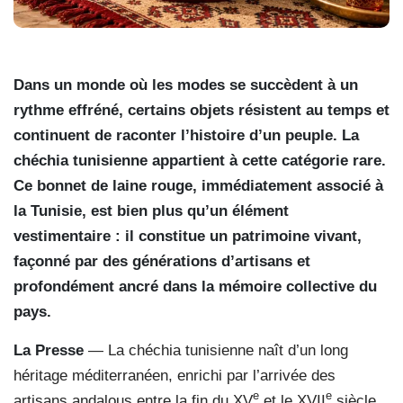
Dans un monde où les modes se succèdent à un
rythme effréné, certains objets résistent au temps et
continuent de raconter l’histoire d’un peuple. La
chéchia tunisienne appartient à cette catégorie rare.
Ce bonnet de laine rouge, immédiatement associé à
la Tunisie, est bien plus qu’un élément
vestimentaire : il constitue un patrimoine vivant,
façonné par des générations d’artisans et
profondément ancré dans la mémoire collective du
pays.
La Presse
— La chéchia tunisienne naît d’un long
héritage méditerranéen, enrichi par l’arrivée des
e
e
artisans andalous entre la fin du XV
et le XVII
siècle.