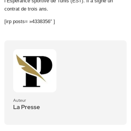
l’Espérance sportive de Tunis (EST). Il a signé un
contrat de trois ans.
[irp posts= »4338356″ ]
Auteur
La Presse