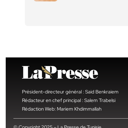
Président-directeur général : Said Benkraiem
Rédacteur en chef principal : Salem Trabelsi
Rédaction Web: Mariem Khdimmallah
© Copyright 2025 – La Presse de Tunisie