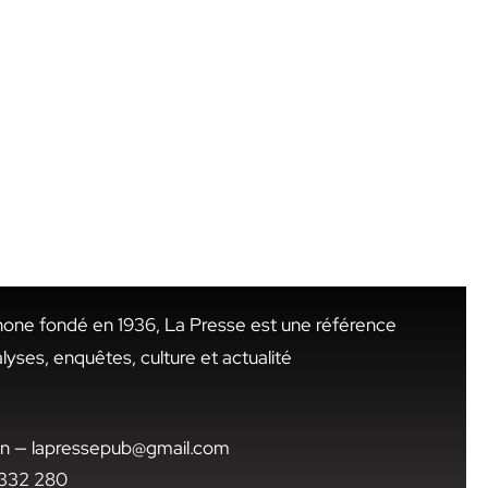
hone fondé en 1936, La Presse est une référence
alyses, enquêtes, culture et actualité
.tn — lapressepub@gmail.com
1 332 280