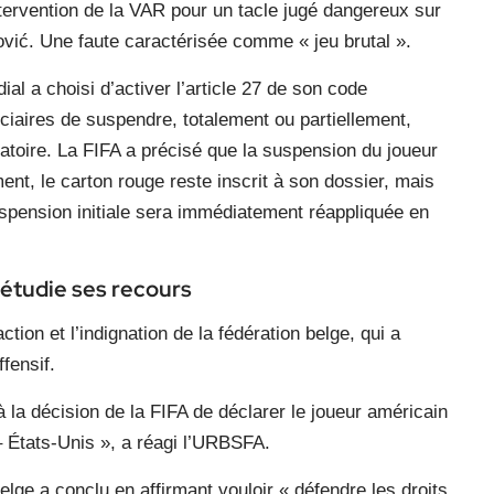
ntervention de la VAR pour un tacle jugé dangereux sur
vić. Une faute caractérisée comme « jeu brutal ».
ial a choisi d’activer l’article 27 de son code
iciaires de suspendre, totalement ou partiellement,
atoire. La FIFA a précisé que la suspension du joueur
ent, le carton rouge reste inscrit à son dossier, mais
suspension initiale sera immédiatement réappliquée en
t étudie ses recours
ion et l’indignation de la fédération belge, qui a
fensif.
la décision de la FIFA de déclarer le joueur américain
– États-Unis », a réagi l’URBSFA.
elge a conclu en affirmant vouloir « défendre les droits