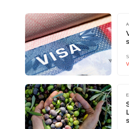
A
S
V
E