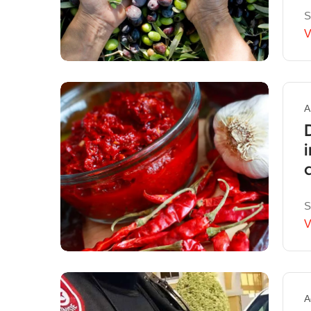
S
V
A
S
V
A