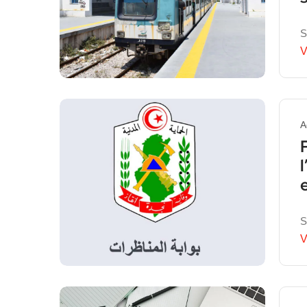
S
V
A
S
V