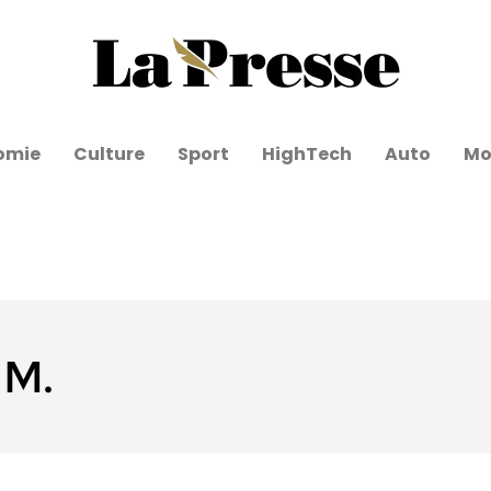
omie
Culture
Sport
HighTech
Auto
Mo
 M.