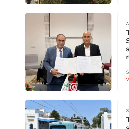
A
S
V
S