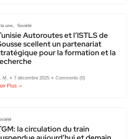
 la une
Société
Tunisie Autoroutes et l’ISTLS de
Sousse scellent un partenariat
stratégique pour la formation et la
recherche
. M.
7 décembre 2025
Comments (
0
)
oir Plus
ociété
TGM: la circulation du train
suspendue aujourd’hui et demain