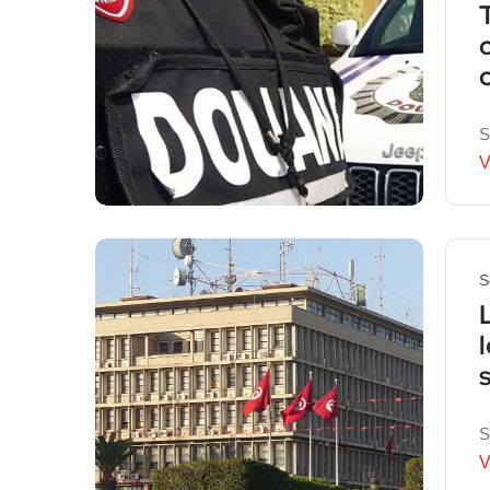
S
V
S
S
V