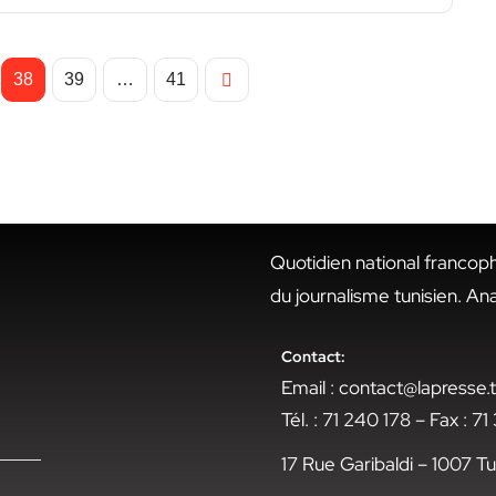
38
39
…
41
Quotidien national francop
du journalisme tunisien. An
Contact:
Email : contact@lapresse
Tél. : 71 240 178 – Fax : 7
17 Rue Garibaldi – 1007 Tu