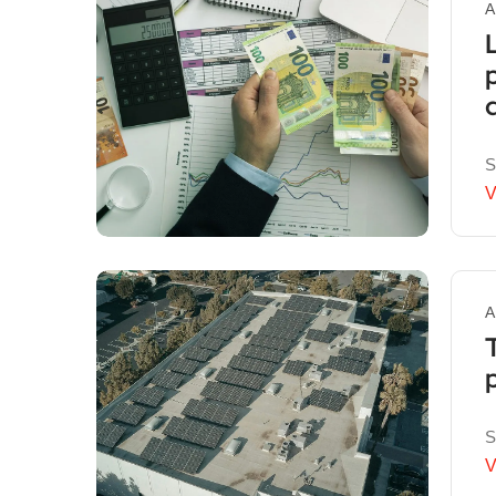
A
S
V
A
S
V