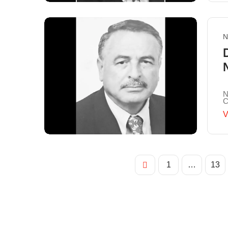
N
N
C
V
1
…
13