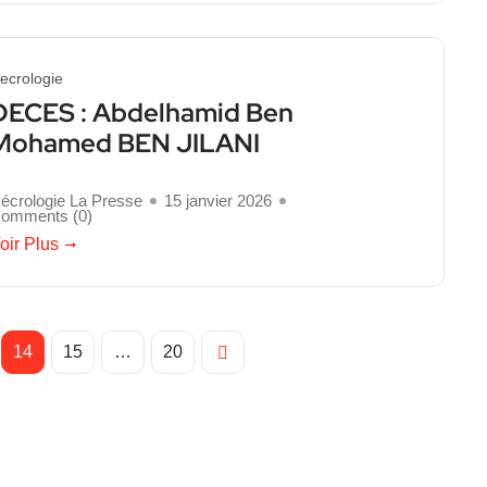
ecrologie
DECES : Abdelhamid Ben
Mohamed BEN JILANI
écrologie La Presse
15 janvier 2026
omments (
0
)
oir Plus
14
15
…
20