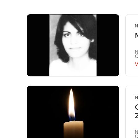
N
N
C
V
N
N
C