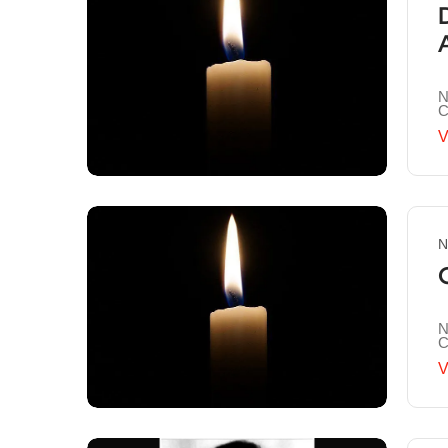
N
C
V
N
N
C
V