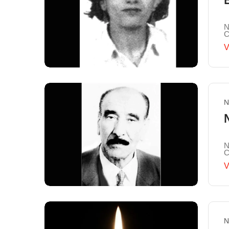
N
C
V
N
N
C
V
N