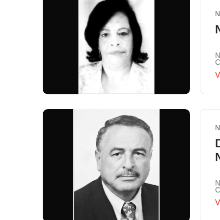
N
N
C
V
N
N
C
V