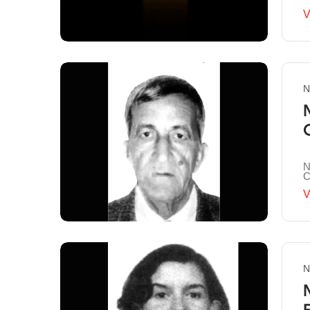
V
N
N
C
V
N