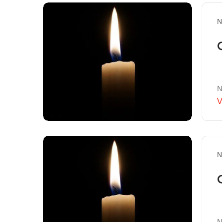
N
N
V
N
N