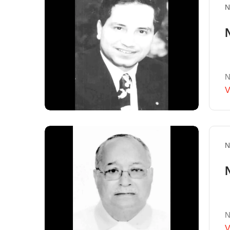
N
N
V
N
N
V