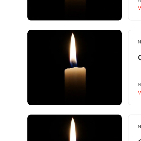
V
N
N
V
N