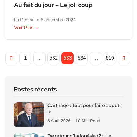
Au fait du jour – Le joli coup
La Presse
5 décembre 2024
Voir Plus
1
…
532
533
534
…
610
Postes récents
Carthage : Tout pour faire aboutir
le
8 Août 2026
10 Min Read
De retour d’Indonésie (2) :Le