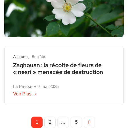
A la une
Société
Zaghouan : la récolte de fleurs de
« nesri » menacée de destruction
La Presse
7 mai 2025
Voir Plus
1
2
…
5