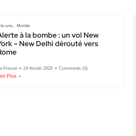
 la une
Monde
Alerte à la bombe : un vol New
York – New Delhi dérouté vers
Rome
a Presse
24 février 2025
Comments (
0
)
oir Plus