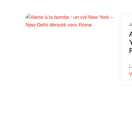
A
L
V