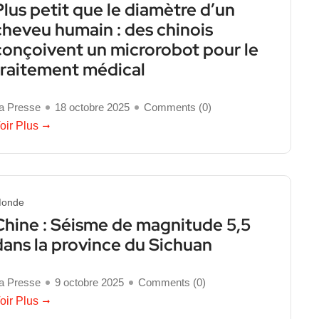
Plus petit que le diamètre d’un
cheveu humain : des chinois
conçoivent un microrobot pour le
traitement médical
a Presse
18 octobre 2025
Comments (
0
)
oir Plus
onde
Chine : Séisme de magnitude 5,5
dans la province du Sichuan
a Presse
9 octobre 2025
Comments (
0
)
oir Plus