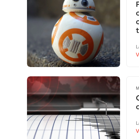
L
V
M
L
V