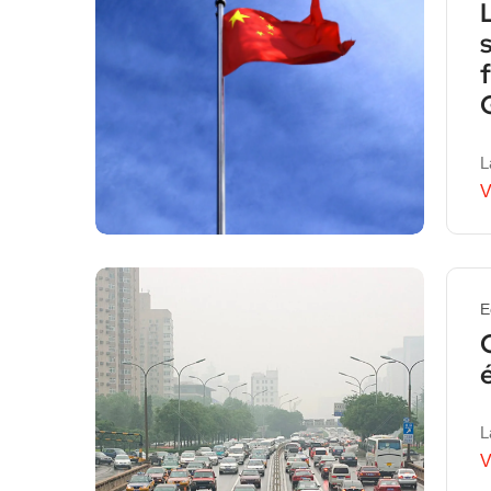
L
V
E
L
V