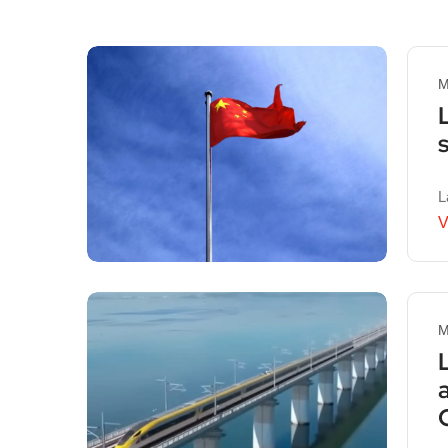
M
L
V
M