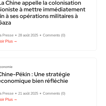
La Chine appelle la colonisation
sioniste à mettre immédiatement
fin à ses opérations militaires à
Gaza
a Presse
28 août 2025
Comments (
0
)
oir Plus
conomie
Chine-Pékin : Une stratégie
économique bien réfléchie
a Presse
21 août 2025
Comments (
0
)
oir Plus