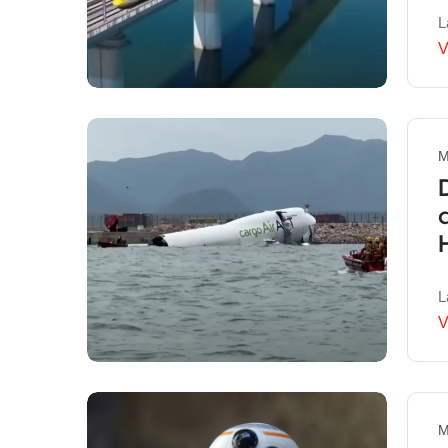
L
V
M
L
V
M