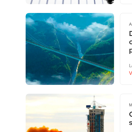
A
L
V
M
s