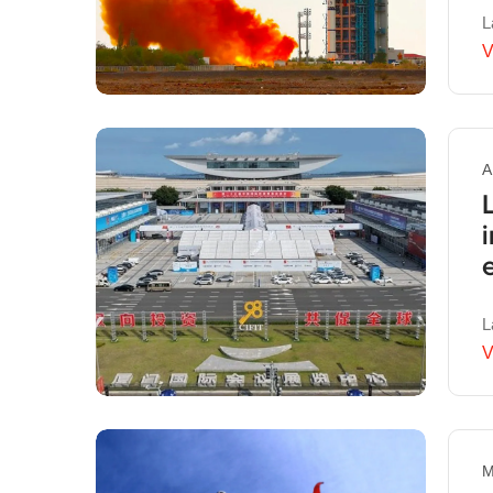
L
V
A
L
V
M