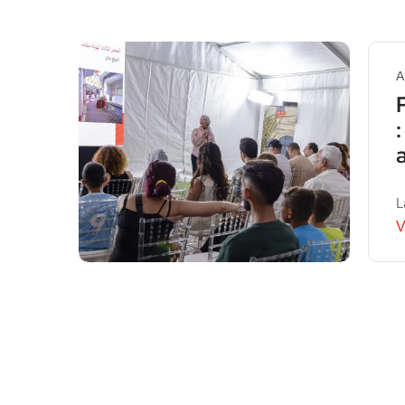
A
L
V