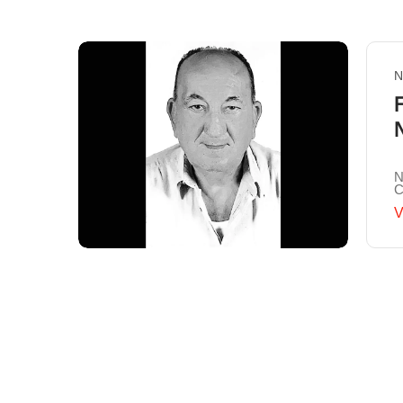
N
N
C
V