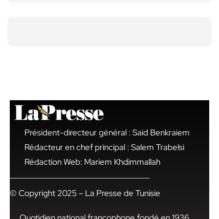
Président-directeur général : Said Benkraiem
Rédacteur en chef principal : Salem Trabelsi
Rédaction Web: Mariem Khdimmallah
© Copyright 2025 – La Presse de Tunisie
Quotidien national francophone fondé en 1936,