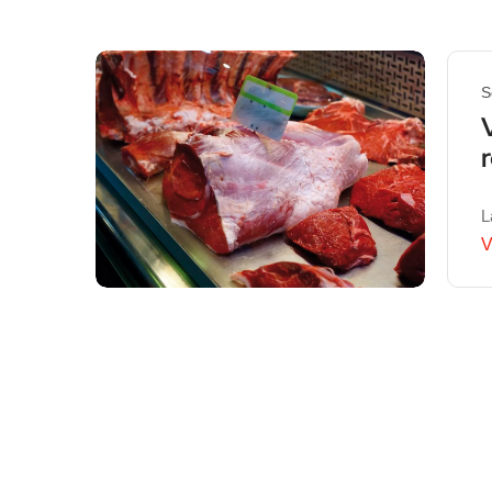
S
L
V