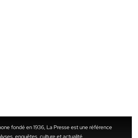
hone fondé en 1936, La Presse est une référence
alyses, enquêtes, culture et actualité