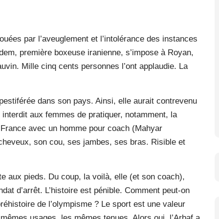
fouées par l’aveuglement et l’intolérance des instances
hadem, première boxeuse iranienne, s’impose à Royan,
uvin. Mille cinq cents personnes l’ont applaudie. La
 pestiférée dans son pays. Ainsi, elle aurait contrevenu
et interdit aux femmes de pratiquer, notamment, la
 en France avec un homme pour coach (Mahyar
 cheveux, son cou, ses jambes, ses bras. Risible et
te aux pieds. Du coup, la voilà, elle (et son coach),
ndat d’arrêt. L’histoire est pénible. Comment peut-on
préhistoire de l’olympisme ? Le sport est une valeur
 mêmes usages, les mêmes tenues. Alors oui, l’Arbaf a