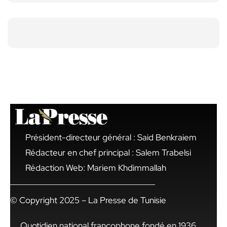
Président-directeur général : Said Benkraiem
Rédacteur en chef principal : Salem Trabelsi
Rédaction Web: Mariem Khdimmallah
© Copyright 2025 – La Presse de Tunisie
Quotidien national francophone fondé en 1936,