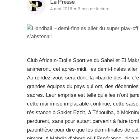
La Presse
4 mai 2019
3 min de lecture
Club Africain-Etoile Sportive du Sahel et El M
animeront, cet après-midi, les demi-finales alle
Au rendez-vous sera donc la «bande des 4», c’es
grandes équipes du pays qui ont, des décennies
sacres. Leur emprise est telle qu’elles n’ont ja
cette mainmise implacable continue, cette saison
résistance à Sakiet Ezzit, à Téboulba, à Moknine.
perdurent, sans pour autant parvenir à faire to
parenthèse pour dire que les demi-finales de c
piment. A Mahdia d’abord où l’Espérance, bien qu