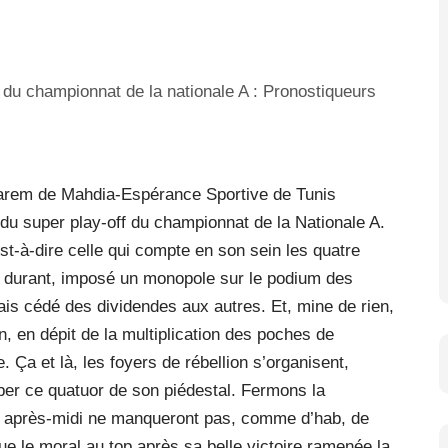
akarem de Mahdia-Espérance Sportive de Tunis
r du super play-off du championnat de la Nationale A.
t-à-dire celle qui compte en son sein les quatre
 durant, imposé un monopole sur le podium des
mais cédé des dividendes aux autres. Et, mine de rien,
, en dépit de la multiplication des poches de
 Ça et là, les foyers de rébellion s’organisent,
mber ce quatuor de son piédestal. Fermons la
et après-midi ne manqueront pas, comme d’hab, de
e le moral au top après sa belle victoire ramenée la