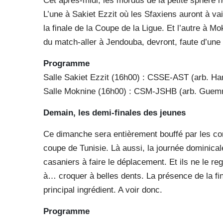
Cet après-midi, les mordus de la petite sphère ne
L’une à Sakiet Ezzit où les Sfaxiens auront à va
la finale de la Coupe de la Ligue. Et l’autre à M
du match-aller à Jendouba, devront, faute d’une 
Programme
Salle Sakiet Ezzit (16h00) : CSSE-AST (arb. Ha
Salle Moknine (16h00) : CSM-JSHB (arb. Guem
Demain, les demi-finales des jeunes
Ce dimanche sera entièrement bouffé par les com
coupe de Tunisie. Là aussi, la journée dominical
casaniers à faire le déplacement. Et ils ne le re
à… croquer à belles dents. La présence de la fin
principal ingrédient. A voir donc.
Programme