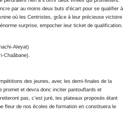
 perdraient rien à s’offrir deux virées qui promettent.
incre par au moins deux buts d’écart pour se qualifier à
oknine où les Centristes, grâce à leur précieuse victoire
énorme surprise, empocher leur ticket de qualification.
nachi-Aleyat)
ri-Chaâbane).
pétitions des jeunes, avec les demi-finales de la
e promet et devra donc inciter pantouflards et
gretteront pas, c’est juré, les plateaux proposés étant
e fleur de nos écoles de formation en constituera le