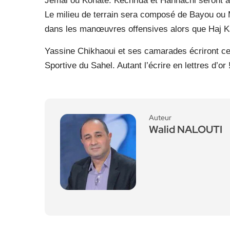
Jemal ou Konaté. Kechrida et Hannachi seront al
Le milieu de terrain sera composé de Bayou ou 
dans les manœuvres offensives alors que Haj Ka
Yassine Chikhaoui et ses camarades écriront ce s
Sportive du Sahel. Autant l’écrire en lettres d’or 
Auteur
Walid NALOUTI