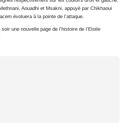
ignés respectivement sur les couloirs droit et gauche.
Methnani, Aouadhi et Msakni, appuyé par Chikhaoui
cem évoluera à la pointe de l’attaque.
oir une nouvelle page de l’histoire de l’Etoile
!