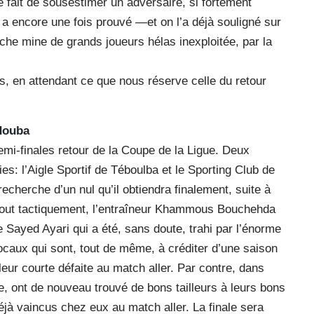
e fait de sousestimer un adversaire, si fortement
A a encore une fois prouvé —et on l’a déjà souligné sur
he mine de grands joueurs hélas inexploitée, par la
s, en attendant ce que nous réserve celle du retour
ndouba
emi-finales retour de la Coupe de la Ligue. Deux
es: l’Aigle Sportif de Téboulba et le Sporting Club de
recherche d’un nul qu’il obtiendra finalement, suite à
rtout tactiquement, l’entraîneur Khammous Bouchehda
e Sayed Ayari qui a été, sans doute, trahi par l’énorme
ocaux qui sont, tout de même, à créditer d’une saison
eur courte défaite au match aller. Par contre, dans
ée, ont de nouveau trouvé de bons tailleurs à leurs bons
éjà vaincus chez eux au match aller. La finale sera