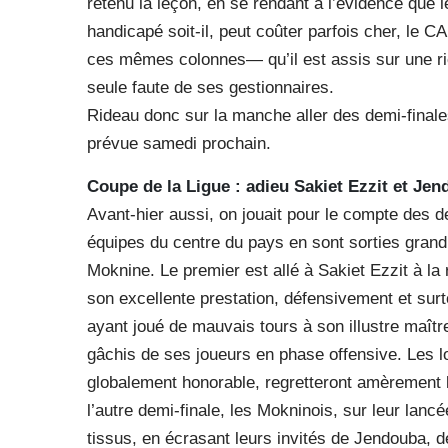
retenu la leçon, en se rendant à l’évidence que l
handicapé soit-il, peut coûter parfois cher, le C
ces mêmes colonnes— qu’il est assis sur une ric
seule faute de ses gestionnaires.
Rideau donc sur la manche aller des demi-finale
prévue samedi prochain.
Coupe de la Ligue : adieu Sakiet Ezzit et Je
Avant-hier aussi, on jouait pour le compte des d
équipes du centre du pays en sont sorties grandi
Moknine. Le premier est allé à Sakiet Ezzit à la 
son excellente prestation, défensivement et su
ayant joué de mauvais tours à son illustre maîtr
gâchis de ses joueurs en phase offensive. Les l
globalement honorable, regretteront amèrement l
l’autre demi-finale, les Mokninois, sur leur lanc
tissus, en écrasant leurs invités de Jendouba, d