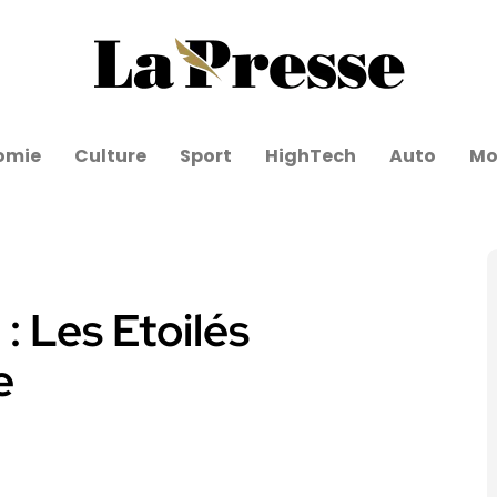
omie
Culture
Sport
HighTech
Auto
Mo
: Les Etoilés
e