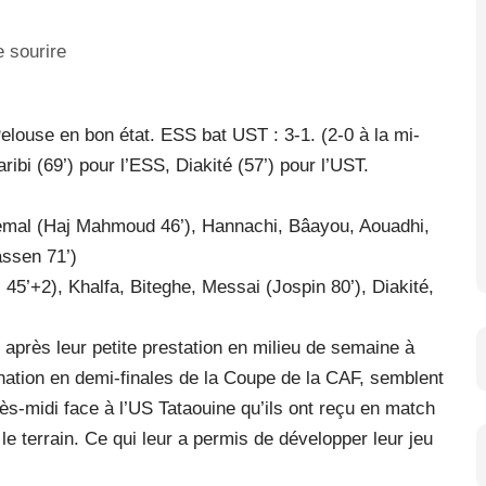
louse en bon état. ESS bat UST : 3-1. (2-0 à la mi-
ribi (69’) pour l’ESS, Diakité (57’) pour l’UST.
Jemal (Haj Mahmoud 46’), Hannachi, Bâayou, Aouadhi,
assen 71’)
45’+2), Khalfa, Biteghe, Messai (Jospin 80’), Diakité,
s après leur petite prestation en milieu de semaine à
ination en demi-finales de la Coupe de la CAF, semblent
rès-midi face à l’US Tataouine qu’ils ont reçu en match
 le terrain. Ce qui leur a permis de développer leur jeu