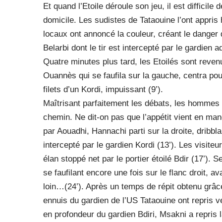
Et quand l’Etoile déroule son jeu, il est difficile 
domicile. Les sudistes de Tataouine l’ont appris
locaux ont annoncé la couleur, créant le danger 
Belarbi dont le tir est intercepté par le gardien a
Quatre minutes plus tard, les Etoilés sont revenu
Ouannès qui se faufila sur la gauche, centra pour
filets d’un Kordi, impuissant (9’).
Maîtrisant parfaitement les débats, les hommes 
chemin. Ne dit-on pas que l’appétit vient en ma
par Aouadhi, Hannachi parti sur la droite, dribbl
intercepté par le gardien Kordi (13’). Les visiteu
élan stoppé net par le portier étoilé Bdir (17’). 
se faufilant encore une fois sur le flanc droit, a
loin…(24’). Après un temps de répit obtenu grâc
ennuis du gardien de l’US Tataouine ont repris ve
en profondeur du gardien Bdiri, Msakni a repris l