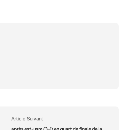
Article Suivant
après est-usm (3-1) en quart de finale de la