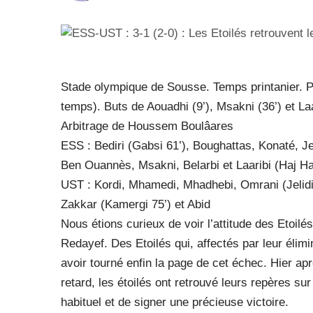
Stade olympique de Sousse. Temps printanier. Pe
temps). Buts de Aouadhi (9’), Msakni (36’) et Laa
Arbitrage de Houssem Boulâares
ESS : Bediri (Gabsi 61’), Boughattas, Konaté, 
Ben Ouannès, Msakni, Belarbi et Laaribi (Haj H
UST : Kordi, Mhamedi, Mhadhebi, Omrani (Jelidi 
Zakkar (Kamergi 75’) et Abid
Nous étions curieux de voir l’attitude des Etoilé
Redayef. Des Etoilés qui, affectés par leur élim
avoir tourné enfin la page de cet échec. Hier ap
retard, les étoilés ont retrouvé leurs repères sur
habituel et de signer une précieuse victoire.