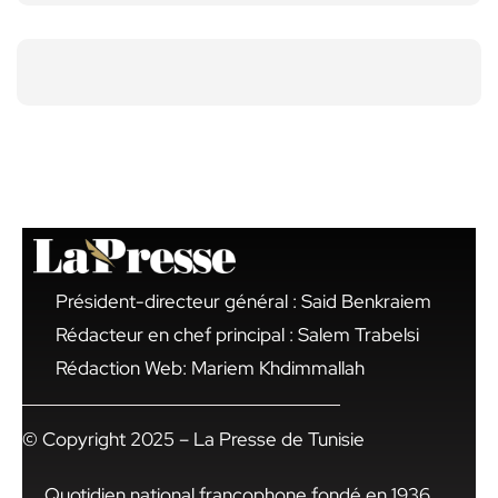
Président-directeur général : Said Benkraiem
Rédacteur en chef principal : Salem Trabelsi
Rédaction Web: Mariem Khdimmallah
© Copyright 2025 – La Presse de Tunisie
Quotidien national francophone fondé en 1936,