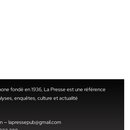
hone fondé en 1936, La Presse est une référence
alyses, enquêtes, culture et actualité
.tn — lapressepub@gmail.com