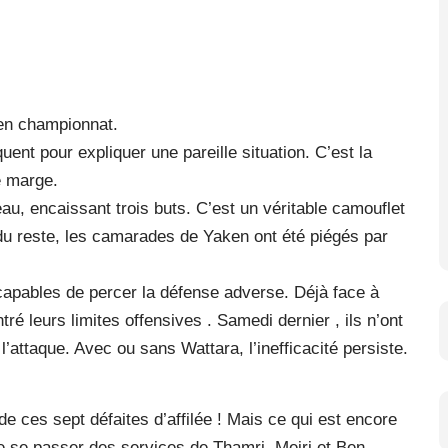
 en championnat.
nt pour expliquer une pareille situation. C’est la
e marge.
’eau, encaissant trois buts. C’est un véritable camouflet
e du reste, les camarades de Yaken ont été piégés par
capables de percer la défense adverse. Déjà face à
tré leurs limites offensives . Samedi dernier , ils n’ont
l’attaque. Avec ou sans Wattara, l’inefficacité persiste.
 ces sept défaites d’affilée ! Mais ce qui est encore
de se passer des services de Thamri, Mejri et Ben