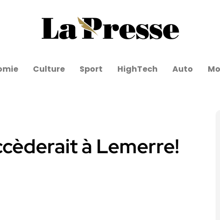
omie
Culture
Sport
HighTech
Auto
Mo
uccèderait à Lemerre!