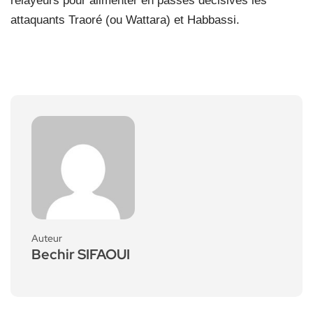
relayeurs pour alimenter en passes décisives les
attaquants Traoré (ou Wattara) et Habbassi.
Auteur
Bechir SIFAOUI