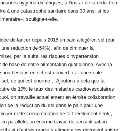
esures hygiéno-diététiques, à l’instar de la réduction
dre à une catastrophe sanitaire dans 30 ans, si les
mentaire», souligne-t-elle.
’idée de lancer depuis 2018 un pain allégé en sel (qui
 une réduction de 54%), afin de diminuer la
ser, par la suite, les risques d’hypertension
ent de base de notre alimentation quotidienne. Avec la
 nos besoins en sel est couvert, car une seule
 sel, ce qui est énorme… Ajoutons à cela que la
uire de 10% le taux des maladies cardiovasculaires
oi, on travaille actuellement en étroite collaboration
ion de la réduction du sel dans le pain pour une
minuer cette consommation se fait réellement sentir,
 en parallèle, un énorme travail de sensibilisation
ctifs et d’autres produits alimentaires devraient suivre