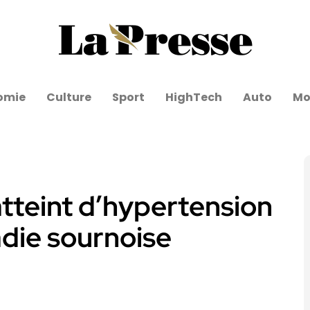
omie
Culture
Sport
HighTech
Auto
Mo
atteint d’hypertension
adie sournoise