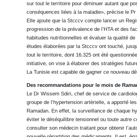
sur tout le territoire pour diminuer autant que po
conséquences liées à la maladie», précise le Pr
Elle ajoute que la Stcccv compte lancer un Regist
progression de la prévalence de l’HTA et des fac
habitudes nutritionnelles et évaluer la qualité d
études élaborées par la Stcccv ont touché, jusq
tout le territoire, dont 16.325 ont été question
initiative, on vise à élaborer des stratégies fu
La Tunisie est capable de gagner ce nouveau défi
Des recommandations pour le mois de Rama
Le Dr Wissem Sdiri, chef de service de cardiolo
groupe de l’hypertension artérielle, a apporté 
Ramadan. En effet, la surveillance de chaque h
éviter le déséquilibre tensionnel ou toute autre 
consulter son médecin traitant pour obtenir l’aut
nouvelle répartition des médicaments. Il est, ég