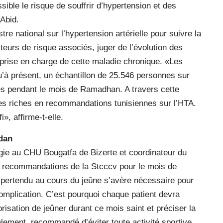
ssible le risque de souffrir d’hypertension et des
 Abid.
re national sur l’hypertension artérielle pour suivre la
teurs de risque associés, juger de l’évolution des
e prise en charge de cette maladie chronique. «Les
u’à présent, un échantillon de 25.546 personnes sur
nées pendant le mois de Ramadhan. A travers cette
tures riches en recommandations tunisiennes sur l’HTA.
», affirme-t-elle.
dan
gie au CHU Bougatfa de Bizerte et coordinateur du
les recommandations de la Stcccv pour le mois de
ypertendu au cours du jeûne s’avère nécessaire pour
complication. C’est pourquoi chaque patient devra
orisation de jeûner durant ce mois saint et préciser la
alement, recommandé d’éviter toute activité sportive