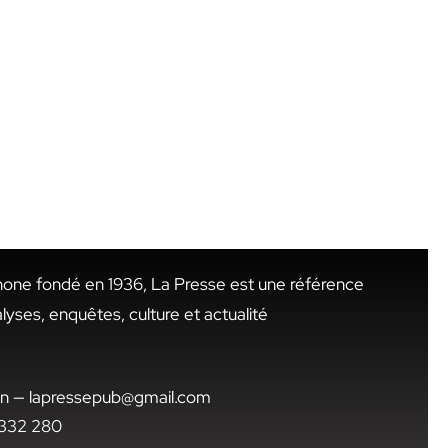
hone fondé en 1936, La Presse est une référence
alyses, enquêtes, culture et actualité
.tn — lapressepub@gmail.com
1 332 280