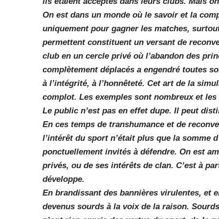
ils étaient acceptés dans leurs clubs. Mais on
On est dans un monde où le savoir et la com
uniquement pour gagner les matches, surtout
permettent constituent un versant de reconver
club en un cercle privé où l’abandon des princ
complètement déplacés a engendré toutes sor
à l’intégrité, à l’honnêteté. Cet art de la simu
complot. Les exemples sont nombreux et les 
Le public n’est pas en effet dupe. Il peut dist
En ces temps de transhumance et de reconvers
l’intérêt du sport n’était plus que la somme d’
ponctuellement invités à défendre. On est ame
privés, ou de ses intérêts de clan. C’est à par
développe.
En brandissant des bannières virulentes, et en
devenus sourds à la voix de la raison. Sourds 