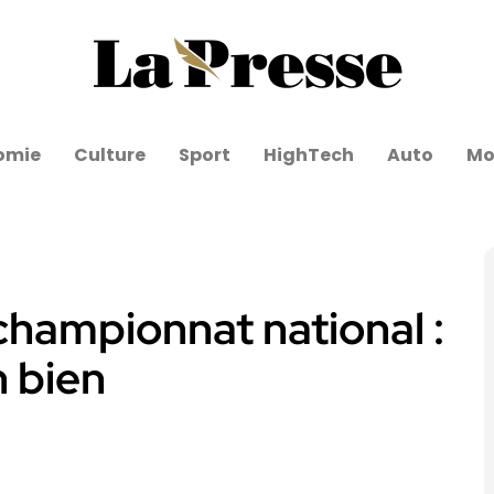
omie
Culture
Sport
HighTech
Auto
Mo
 championnat national :
n bien