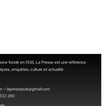
hone fondé en 1936, La Presse est une référence
alyses, enquêtes, culture et actualité
.tn — lapressepub@gmail.com
1 332 280
nis