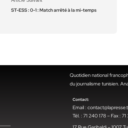
Article Suivant
ST-ESS : 0-1 : Match arrêté à la mi-temps
Quotidien national francop
du journalisme tunisien. An
Contact:
Email : contact@lapresse
Tél. : 71 240 178 – Fax : 7
17 Rue Garibaldi – 1007 Tu