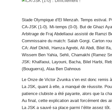
Stade Olympique d’El Menzah. Temps estival. Pe
CA-JSK (1-0). Mi-temps (0-0). But de Ghazi Ayad
Arbitrage de Fraj Abdellaoui assisté de Ramzi B
Commissaire du match: Salah Gorgi. Carton roug
CA: Atef Dkhili, Hamza Agrebi, Ali Abdi, Bilel If
Wissem Ben Yahia, Sehli, Chamakhi (Ramez Smai
JSK: Khalfaoui, Layouni, Bacha, Bilel Harbi, Reb
(Bouguerra), Alaa Ben Dahnous
Le Onze de Victor Zvunka s’en est donc remis à 
La JSK, quant à elle, a manqué de réussite. Pou
patience clubiste a été payante, alors que la ch
Au final, cette explication avait forcément des a
La JSK a sauvé sa place parmi l’élite assez tôt. 