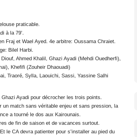
louse praticable.
i à la 79’.
en Fraj et Wael Ayed. 4e arbitre: Oussama Chraiet.
e: Bilel Harbi.
a, Diouf, Ahmed Khalil, Ghazi Ayadi (Mehdi Ouedherfi),
), Khefifi (Zouheir Dhaouadi)
ai, Traoré, Sylla, Laouichi, Sassi, Yassine Salhi
Ghazi Ayadi pour décrocher les trois points.
r un match sans véritable enjeu et sans pression, la
ance a tourné le dos aux Kairounais.
ires de fin de saison et de vacances surtout.
Et le CA devra patienter pour s’installer au pied du