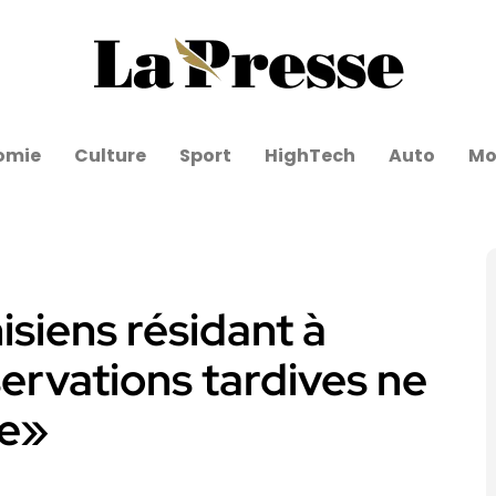
omie
Culture
Sport
HighTech
Auto
Mo
siens résidant à
servations tardives ne
ne»