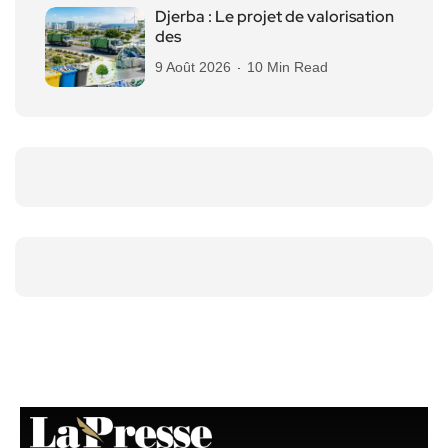
Djerba : Le projet de valorisation
des
9 Août 2026
10 Min Read