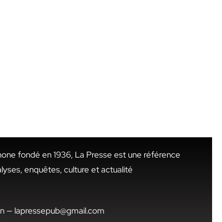
hone fondé en 1936, La Presse est une référence
alyses, enquêtes, culture et actualité
.tn — lapressepub@gmail.com