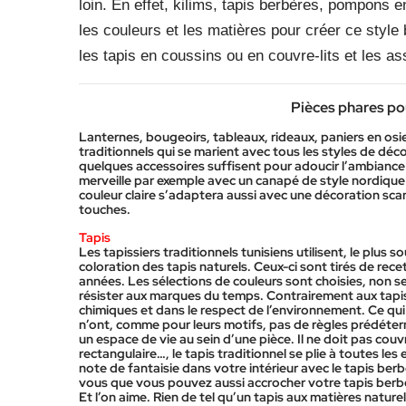
loin. En effet, kilims, tapis berbères, pompons e
les couleurs et les matières pour créer ce styl
les tapis en coussins ou en couvre-lits et les a
Pièces phares po
Lanternes, bougeoirs, tableaux, rideaux, paniers en osie
traditionnels qui se marient avec tous les styles de déco
quelques accessoires suffisent pour adoucir l’ambiance d
merveille par exemple avec un canapé de style nordique p
couleur claire s’adaptera aussi avec une décoration sca
touches.
Tapis
Les tapissiers traditionnels tunisiens utilisent, le plus 
coloration des tapis naturels. Ceux-ci sont tirés de rece
années. Les sélections de couleurs sont choisies, non s
résister aux marques du temps. Contrairement aux tapis i
chimiques et dans le respect de l’environnement. Ce qui 
n’ont, comme pour leurs motifs, pas de règles prédéter
un espace de vie au sein d’une pièce. Il ne doit pas couvr
rectangulaire…, le tapis traditionnel se plie à toutes le
note de fantaisie dans votre intérieur avec le tapis ber
vous que vous pouvez aussi accrocher votre tapis berbèr
Et l’on aime. Rien de tel qu’un tapis aux matières naturel