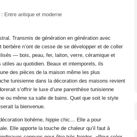
estral. Transmis de génération en génération avec
 et berbère n’ont de cesse de se développer et de coller
isés — bois, peau, fer, laiton, verre, céramique et
utiles au quotidien. Beaux et intemporels, ils
acune des pièces de la maison même les plus
uche tunisienne dans la décoration des maisons revient
rerait s’offrir le luxe d’une parenthèse tunisienne
e ou même sa salle de bains. Quel que soit le style
 serait la bienvenue.
a décoration bohème, hippie chic… Elle a pour
le. Elle apporte la touche de chaleur qu’il faut à
andinaves connues pour être très froides. «Pour créer