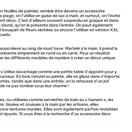
 en feuilles de palmier, semble être devenu un accessoire
lage, on l’utilise en guise de sac à main, et surtout, on l’invite
ément déco. C’est d’ailleurs souvent suspendu en grappe et dans
is blond, qu’on le présente dans l’entrée. On peut également
oli bouquet de fleurs séchées ou encore l’utiliser en version XXL
jouets.
i aussi élevé au rang de must have. Martelé à la main, il prend la
 présente simplement en rond ou en carré. Pour un résultat
er les différents modèles de manière à créer un décor unique.
» s’utilise davantage comme une petite table d’appoint pour y
ournaux. En bois naturel ou peinte, elle se glisse dans n’importe
lantes, tandis que dans une entrée, on la rehausse d’un joli
ile de ne pas tomber sous leur charme !
nes, ou utilisées comme serviettes de bain au « hamam », les
 tissées et cousues à la main par les artisans, elles
core tentures murales. Elles sont également parfois revisitées
et épurés. Si vous êtes à la recherche d’un accessoire déco