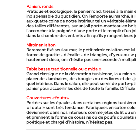
Paniers ronds
Pratique et écologique, le panier rond, tressé à la main
indispensable du quotidien. On l’emporte au marché, à la p
aux quatre coins de notre intérieur tel un véritable él
des tailles différentes, sur un joli porte-manteau en bo
l’accrocher à la poignée d’une porte et le remplir d’un j
dans la chambre des enfants afin qu’ils y rangent leurs 
Miroir en laiton
Rarement fixé seul au mur, le petit miroir en laiton est lu
forme de gouttes, d’écailles, de triangles, d’yeux ou se
hautement déco, on n’hésite pas une seconde à multipli
Table basse traditionnelle ou « mida »
Grand classique de la décoration tunisienne, la « mida 
placer des luminaires, des bougies ou des livres et des j
quel intérieur. Dans le salon, elle peut servir de porte-p
panier pour accueillir les clés de toute la famille. Diffic
Couvertures «fouta»
Portées sur les épaules dans certaines régions tunisien
« fouta » sont très tendance. Fabriquées en coton coloré,
deviennent dans nos intérieurs comme jetés de lit ou en
et prennent la forme de coussins ou de poufs douillets 
poétique et chargé d’histoire, n’hésitez pas.