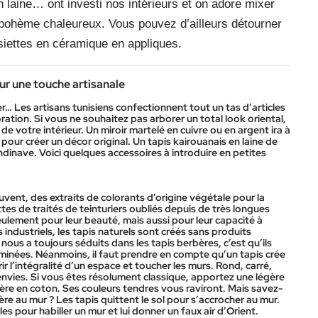
n laine… ont investi nos intérieurs et on adore mixer
e bohème chaleureux. Vous pouvez d’ailleurs détourner
ssiettes en céramique en appliques.
ur une touche artisanale
r… Les artisans tunisiens confectionnent tout un tas d’articles
ration. Si vous ne souhaitez pas arborer un total look oriental,
e votre intérieur. Un miroir martelé en cuivre ou en argent ira à
our créer un décor original. Un tapis kairouanais en laine de
ndinave. Voici quelques accessoires à introduire en petites
souvent, des extraits de colorants d’origine végétale pour la
ttes de traités de teinturiers oubliés depuis de très longues
eulement pour leur beauté, mais aussi pour leur capacité à
ndustriels, les tapis naturels sont créés sans produits
nous a toujours séduits dans les tapis berbères, c’est qu’ils
minées. Néanmoins, il faut prendre en compte qu’un tapis crée
ir l’intégralité d’un espace et toucher les murs. Rond, carré,
s envies. Si vous êtes résolument classique, apportez une légère
bère en coton. Ses couleurs tendres vous raviront. Mais savez-
e au mur ? Les tapis quittent le sol pour s’accrocher au mur.
les pour habiller un mur et lui donner un faux air d’Orient.