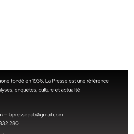
hone fondé en 1936, La Presse est une référence
alyses, enquêtes, culture et actualité
.tn — lapressepub@gmail.com
1 332 280